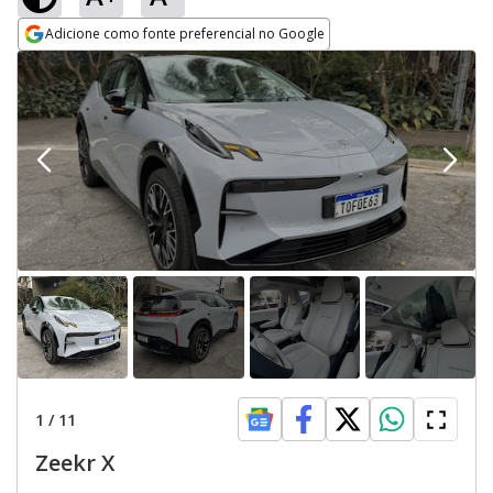
Adicione como fonte preferencial no Google
Opens in new window
1
/
11
Zeekr X