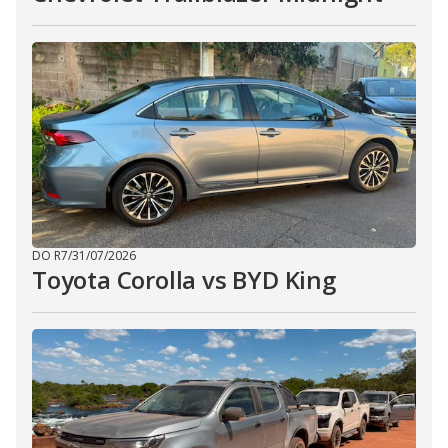
DO R7
/
31/07/2026
Toyota Corolla vs BYD King