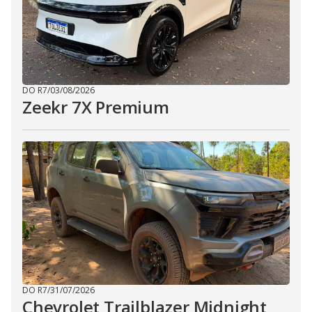
DO R7
/
03/08/2026
Zeekr 7X Premium
DO R7
/
31/07/2026
Chevrolet Trailblazer Midnight