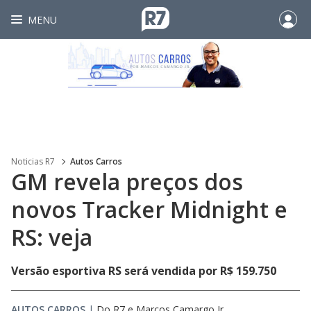
MENU
Noticias R7
Autos Carros
GM revela preços dos
novos Tracker Midnight e
RS: veja
Versão esportiva RS será vendida por R$ 159.750
AUTOS CARROS
|
Do R7
e
Marcos Camargo Jr.