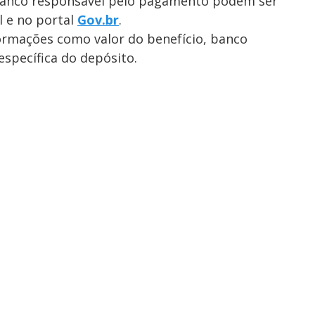
e banco responsável pelo pagamento podem ser
l e no portal
Gov.br
.
nformações como valor do benefício, banco
specífica do depósito.