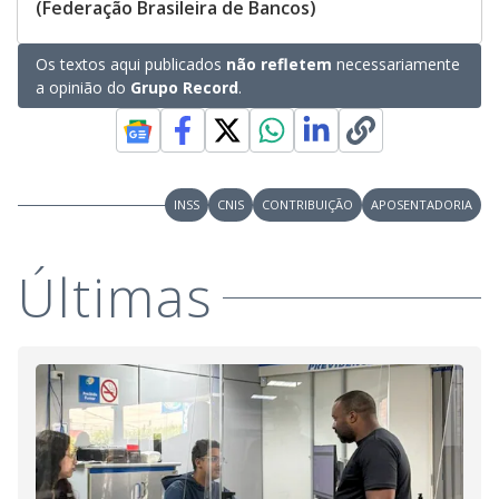
(Federação Brasileira de Bancos)
Os textos aqui publicados
não refletem
necessariamente
a opinião do
Grupo Record
.
INSS
CNIS
CONTRIBUIÇÃO
APOSENTADORIA
Últimas