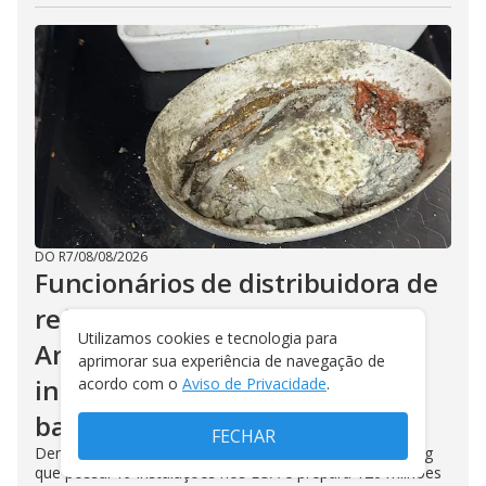
DO R7
/
08/08/2026
Funcionários de distribuidora de
refeições para aéreas em Los
Utilizamos cookies e tecnologia para
Angeles relatam ambiente
aprimorar sua experiência de navegação de
insalubre com mofos, larvas e
acordo com o
Aviso de Privacidade
.
baratas
FECHAR
Denúncia partiu de sindicato contra empresa de catering
que possui 19 instalações nos EUA e prepara 120 milhões