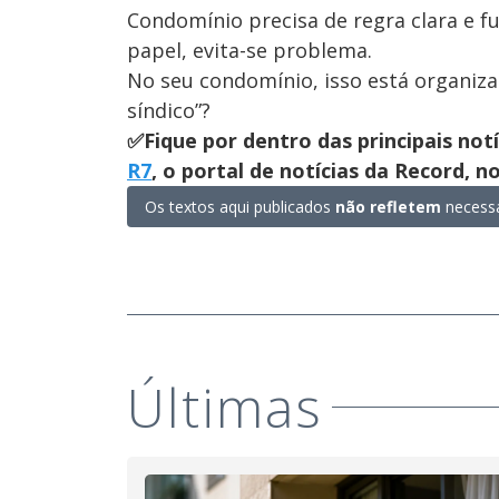
Condomínio precisa de regra clara e 
papel, evita-se problema.
No seu condomínio, isso está organiza
síndico”?
✅Fique por dentro das principais not
R7
, o portal de notícias da Record, 
Os textos aqui publicados
não refletem
necessa
Últimas