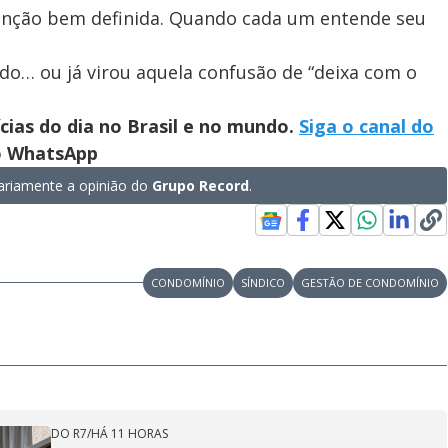
função bem definida. Quando cada um entende seu
do… ou já virou aquela confusão de “deixa com o
ícias do dia no Brasil e no mundo.
Siga o canal do
no WhatsApp
riamente a opinião do
Grupo Record
.
CONDOMÍNIO
SÍNDICO
GESTÃO DE CONDOMÍNIO
DO R7
/
HÁ 11 HORAS