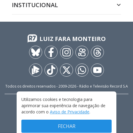
INSTITUCIONAL
LUIZ FARA MONTEIRO
Todos os direitos reservados - 2009-
2026
- Rádio e Televisão Record S.A
Utilizamos cookies e tecnologia para
CARREIRA
FALE CONOSCO
PRIVACIDADE
aprimorar sua experiência de navegação de
TERMOS E CONDIÇÕES DE USO
acordo com o
Aviso de Privacidade
.
FECHAR