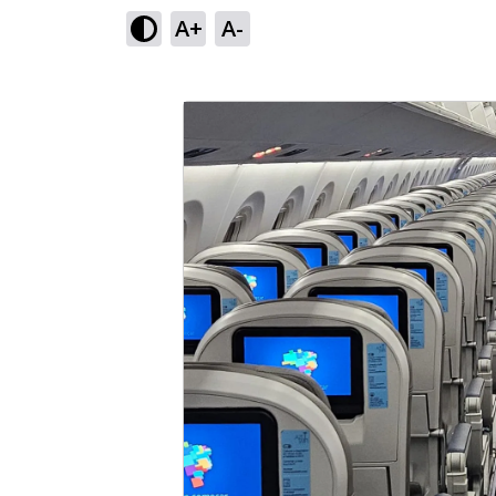
A+
A-