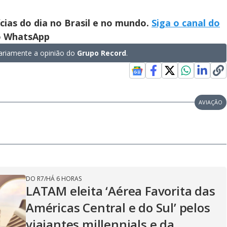
ícias do dia no Brasil e no mundo.
Siga o canal do
no WhatsApp
riamente a opinião do
Grupo Record
.
AVIAÇÃO
DO R7
/
HÁ 6 HORAS
LATAM eleita ‘Aérea Favorita das
Américas Central e do Sul’ pelos
viajantes millennials e da