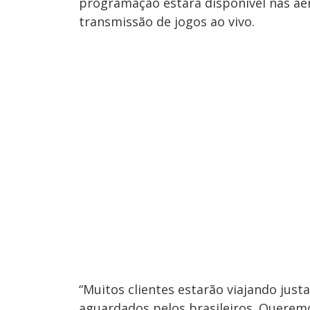
programação estará disponível nas ae
transmissão de jogos ao vivo.
“Muitos clientes estarão viajando jus
aguardados pelos brasileiros. Querem