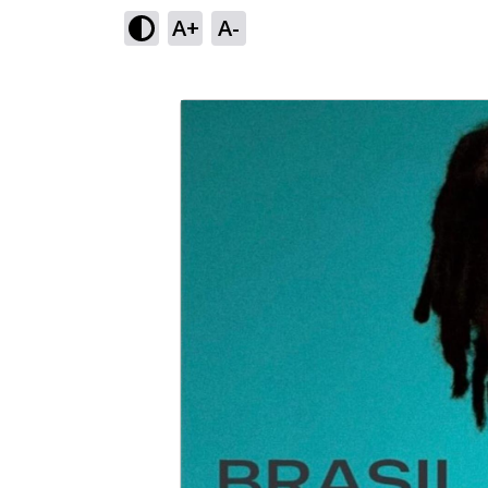
A+
A-