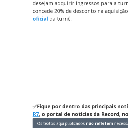
desejam adquirir ingressos para a turn
concede 20% de desconto na aquisição 
oficial
da turnê.
✅
Fique por dentro das principais not
R7
, o portal de notícias da Record, 
Os textos aqui publicados
não refletem
necessa