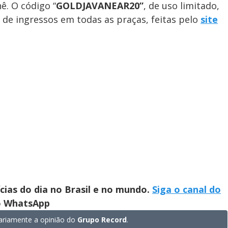
ê. O código “
GOLDJAVANEAR20”
, de uso limitado,
de ingressos em todas as praças, feitas pelo
site
ícias do dia no Brasil e no mundo.
Siga o canal do
no WhatsApp
riamente a opinião do
Grupo Record
.