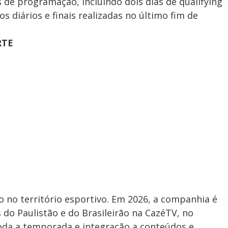
de programação, incluindo dois dias de qualifying
os diários e finais realizadas no último fim de
RTE
 no território esportivo. Em 2026, a companhia é
 do Paulistão e do Brasileirão na CazéTV, no
oda a temporada e integração a conteúdos e