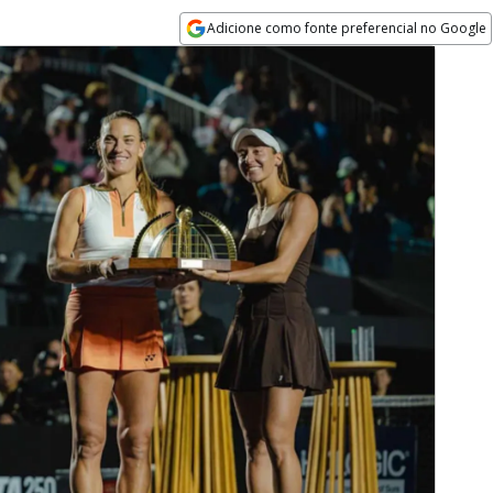
Adicione como fonte preferencial no Google
Opens in new window