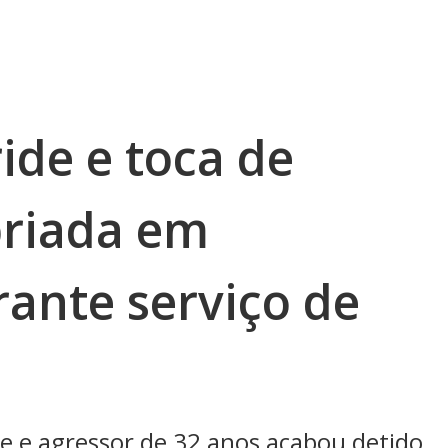
ide e toca de
priada em
rante serviço de
te e agressor de 32 anos acabou detido