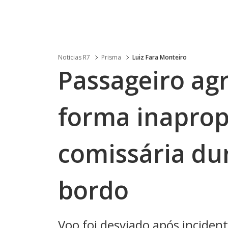
Noticias R7
Prisma
Luiz Fara Monteiro
Passageiro agr
forma inapro
comissária du
bordo
Voo foi desviado após inciden