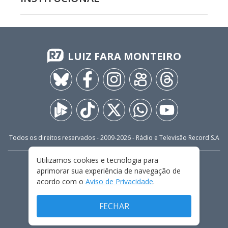
LUIZ FARA MONTEIRO
Todos os direitos reservados - 2009-
2026
- Rádio e Televisão Record S.A
Utilizamos cookies e tecnologia para
CARREIRA
FALE CONOSCO
PRIVACIDADE
aprimorar sua experiência de navegação de
TERMOS E CONDIÇÕES DE USO
acordo com o
Aviso de Privacidade
.
FECHAR