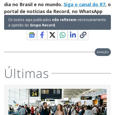
dia no Brasil e no mundo.
Siga o canal do R7
, o
portal de notícias da Record, no WhatsApp
Os textos aqui publicados
não refletem
necessariamente
a opinião do
Grupo Record
.
AVIAÇÃO
Últimas