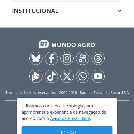
INSTITUCIONAL
MUNDO AGRO
Todos os direitos reservados - 2009-
2026
- Rádio e Televisão Record S.A
Utilizamos cookies e tecnologia para
CARREIRA
FALE CONOSCO
PRIVACIDADE
aprimorar sua experiência de navegação de
TERMOS E CONDIÇÕES DE USO
acordo com o
Aviso de Privacidade
.
FECHAR