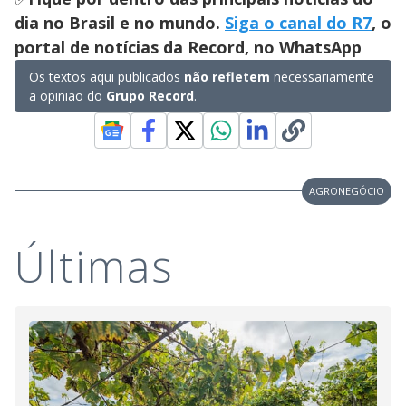
dia no Brasil e no mundo.
Siga o canal do R7
, o
portal de notícias da Record, no WhatsApp
Os textos aqui publicados
não refletem
necessariamente
a opinião do
Grupo Record
.
AGRONEGÓCIO
Últimas