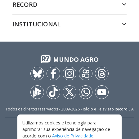
RECORD
INSTITUCIONAL
MUNDO AGRO
Todos os direitos reservados - 2009-
2026
- Rádio e Televisão Record S.A
Utilizamos cookies e tecnologia para
CARREIRA
FALE CONOSCO
PRIVACIDADE
aprimorar sua experiência de navegação de
TERMOS E CONDIÇÕES DE USO
acordo com o
Aviso de Privacidade
.