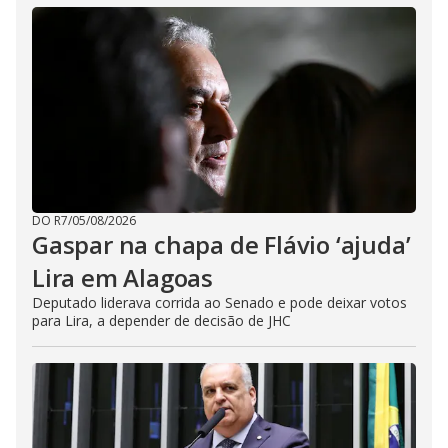
DO R7
/
05/08/2026
Gaspar na chapa de Flávio ‘ajuda’
Lira em Alagoas
Deputado liderava corrida ao Senado e pode deixar votos
para Lira, a depender de decisão de JHC