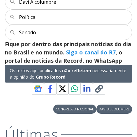
y
Davi Alcolumbre
M
V
u
d
Política
o
i
Senado
Fique por dentro das principais notícias do dia
d
no Brasil e no mundo.
Siga o canal do R7
, o
portal de notícias da Record, no WhatsApp
e
Os textos aqui publicados
não refletem
necessariamente
a opinião do
Grupo Record
.
o
CONGRESSO NACIONAL
DAVI ALCOLUMBRE
Últimas