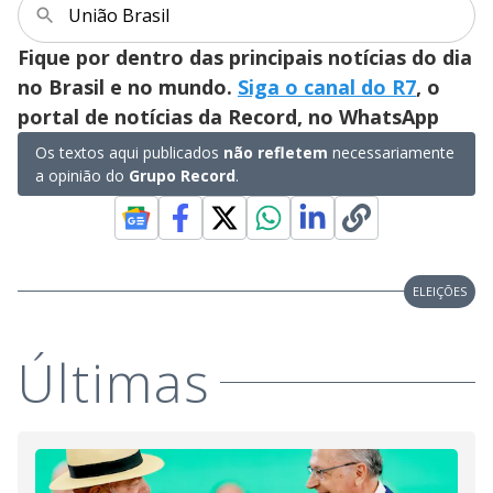
União Brasil
Fique por dentro das principais notícias do dia
no Brasil e no mundo.
Siga o canal do R7
, o
portal de notícias da Record, no WhatsApp
Os textos aqui publicados
não refletem
necessariamente
a opinião do
Grupo Record
.
ELEIÇÕES
Últimas