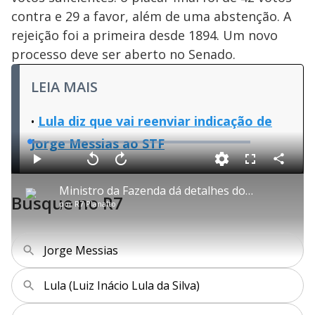
contra e 29 a favor, além de uma abstenção. A
rejeição foi a primeira desde 1894. Um novo
processo deve ser aberto no Senado.
LEIA MAIS
Lula diz que vai reenviar indicação de
Jorge Messias ao STF
L
o
a
d
C
P
V
A
P
F
e
o
l
o
v
u
d
m
a
l
a
l
:
Ministro da Fazenda dá detalhes do programa do governo contra o endividamento das famílias
p
y
t
n
l
4
Busque no R7
a
a
ç
s
.
por
R7 Planalto
r
r
a
c
7
t
1
r
l
r
1
i
0
1
e
%
l
s
0
e
h
e
s
n
a
g
e
r
Jorge Messias
u
g
n
u
a
d
n
o
d
s
o
Lula (Luiz Inácio Lula da Silva)
s