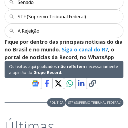
y
Senado
M
V
u
d
STF (Supremo Tribunal Federal)
o
i
A Rejeição
Fique por dentro das principais notícias do dia
d
no Brasil e no mundo.
Siga o canal do R7
, o
portal de notícias da Record, no WhatsApp
e
Os textos aqui publicados
não refletem
necessariamente
a opinião do
Grupo Record
.
o
POLÍTICA
STF (SUPREMO TRIBUNAL FEDERAL)
Últimas