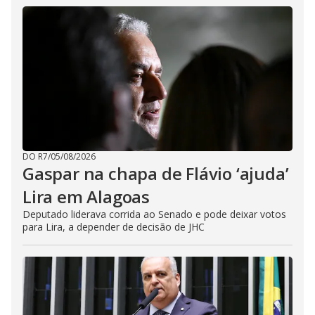
DO R7
/
05/08/2026
Gaspar na chapa de Flávio ‘ajuda’
Lira em Alagoas
Deputado liderava corrida ao Senado e pode deixar votos
para Lira, a depender de decisão de JHC