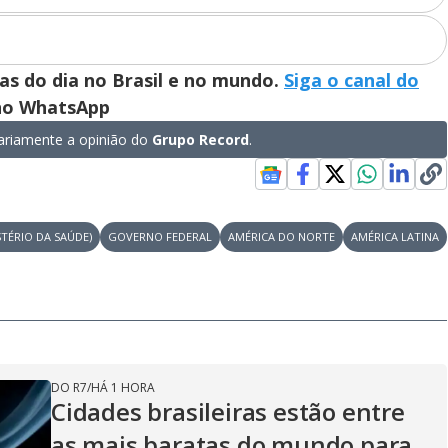
y
V
ias do dia no Brasil e no mundo.
Siga o canal do
 no WhatsApp
i
riamente a opinião do
Grupo Record
.
d
STÉRIO DA SAÚDE)
GOVERNO FEDERAL
AMÉRICA DO NORTE
AMÉRICA LATINA
e
o
DO R7
/
HÁ 1 HORA
Cidades brasileiras estão entre
as mais baratas do mundo para