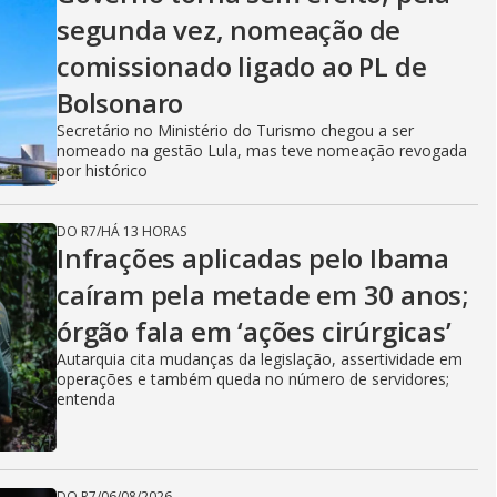
segunda vez, nomeação de
comissionado ligado ao PL de
Bolsonaro
Secretário no Ministério do Turismo chegou a ser
nomeado na gestão Lula, mas teve nomeação revogada
por histórico
DO R7
/
HÁ 13 HORAS
Infrações aplicadas pelo Ibama
caíram pela metade em 30 anos;
órgão fala em ‘ações cirúrgicas’
Autarquia cita mudanças da legislação, assertividade em
operações e também queda no número de servidores;
entenda
DO R7
/
06/08/2026