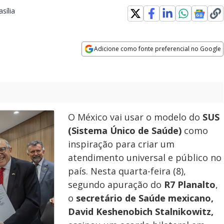
sília
Opens in new window
Adicione como fonte preferencial no Google
Opens in new window
O México vai usar o modelo do
SUS
(Sistema Único de Saúde)
como
inspiração para criar um
atendimento universal e público no
país. Nesta quarta-feira (8),
segundo apuração do
R7 Planalto
,
o
secretário de Saúde mexicano,
David Keshenobich Stalnikowitz,