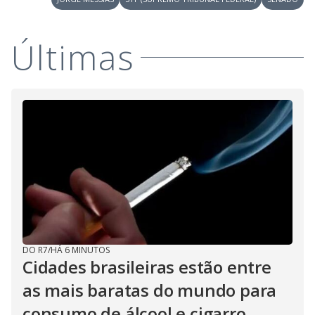
V
o
i
Últimas
d
e
o
DO R7
/
HÁ 6 MINUTOS
Cidades brasileiras estão entre
as mais baratas do mundo para
consumo de álcool e cigarro