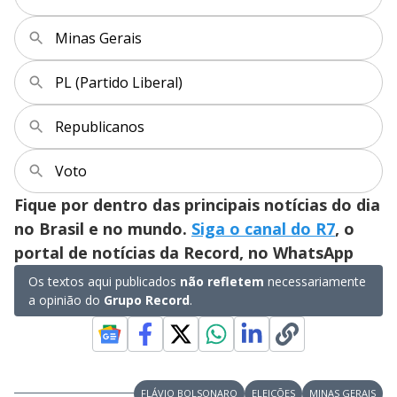
Minas Gerais
PL (Partido Liberal)
Republicanos
Voto
Fique por dentro das principais notícias do dia
no Brasil e no mundo.
Siga o canal do R7
, o
portal de notícias da Record, no WhatsApp
Os textos aqui publicados
não refletem
necessariamente
a opinião do
Grupo Record
.
FLÁVIO BOLSONARO
ELEIÇÕES
MINAS GERAIS