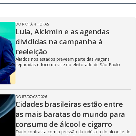
a
e
T
i
m
y
DO R7
/
HÁ 4 HORAS
e
Lula, Alckmin e as agendas
divididas na campanha à
V
reeleição
Aliados nos estados preveem parte das viagens
separadas e foco do vice no eleitorado de São Paulo
i
d
DO R7
/
07/08/2026
Cidades brasileiras estão entre
as mais baratas do mundo para
e
consumo de álcool e cigarro
Dado contrasta com a pressão da indústria do álcool e do