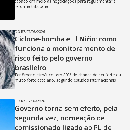
tabaco em meio às negociações para regulamentar a
o
reforma tributária
DO R7
/
07/08/2026
Ciclone-bomba e El Niño: como
funciona o monitoramento de
risco feito pelo governo
brasileiro
Fenômeno climático tem 80% de chance de ser forte ou
muito forte este ano, segundo estudos internacionais
DO R7
/
07/08/2026
Governo torna sem efeito, pela
segunda vez, nomeação de
comissionado ligado ao PL de