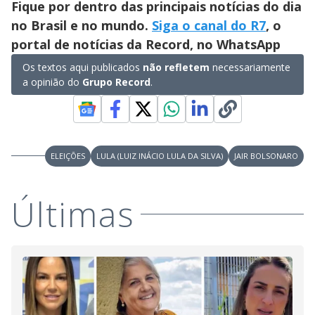
Fique por dentro das principais notícias do dia
d
no Brasil e no mundo.
Siga o canal do R7
, o
portal de notícias da Record, no WhatsApp
e
Os textos aqui publicados
não refletem
necessariamente
a opinião do
Grupo Record
.
o
ELEIÇÕES
LULA (LUIZ INÁCIO LULA DA SILVA)
JAIR BOLSONARO
Últimas