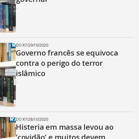
i
.
d
e
DO R7
/
29/10/2020
Governo francês se equivoca
contra o perigo do terror
o
islâmico
.
DO R7
/
28/10/2020
Histeria em massa levou ao
'covidão' e muitos devem