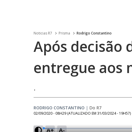
Noticias R7
Prisma
Rodrigo Constantino
Após decisão d
entregue aos 
.
RODRIGO CONSTANTINO
|
Do R7
02/09/2020 - 08H29
(ATUALIZADO EM
31/03/2024 - 19H57
)
A+
A-
L