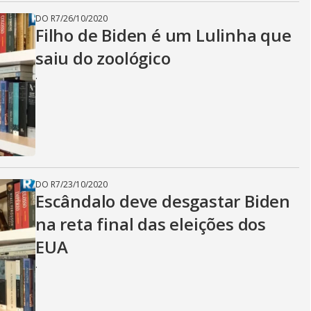
DO R7
/
26/10/2020
Filho de Biden é um Lulinha que
saiu do zoológico
.
DO R7
/
23/10/2020
Escândalo deve desgastar Biden
na reta final das eleições dos
EUA
.