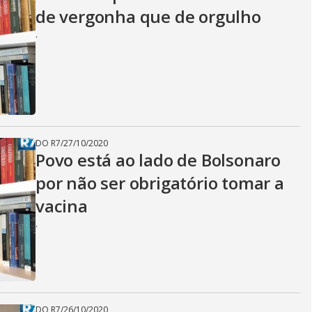
de vergonha que de orgulho
.
DO R7
/
27/10/2020
Povo está ao lado de Bolsonaro
por não ser obrigatório tomar a
vacina
.
DO R7
/
26/10/2020