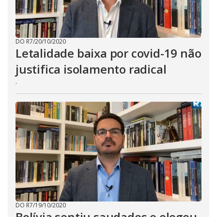
DO R7
/
20/10/2020
Letalidade baixa por covid-19 não
justifica isolamento radical
.
DO R7
/
19/10/2020
Bolívia sentiu saudades e elegeu