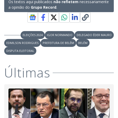
Os textos aqui publicados
não refletem
necessariamente
a opinião do
Grupo Record
.
ELEIÇÕES 2024
IGOR NORMANDO
DELEGADO ÉDER MAURO
EDMILSON RODRIGUES
PREFEITURA DE BELÉM
BELÉM
DISPUTA ELEITORAL
Últimas