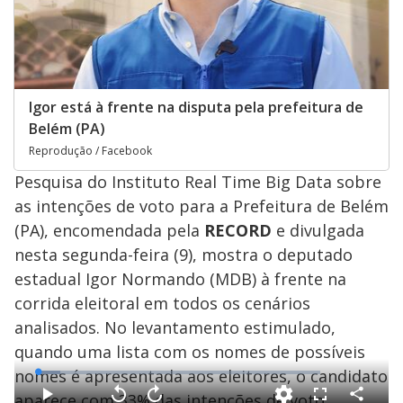
Igor está à frente na disputa pela prefeitura de
Belém (PA)
Reprodução / Facebook
Pesquisa do Instituto Real Time Big Data sobre
as intenções de voto para a Prefeitura de Belém
(PA), encomendada pela
RECORD
e divulgada
nesta segunda-feira (9), mostra o deputado
estadual Igor Normando (MDB) à frente na
corrida eleitoral em todos os cenários
analisados. No levantamento estimulado,
quando uma lista com os nomes de possíveis
nomes é apresentada aos eleitores, o candidato
L
o
a
aparece com 33% das intenções de voto.
d