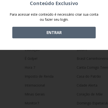
Conteúdo Exclusivo
Carros
As Sete Marias
Cidades
Até Onde Ele Vai
Para acessar este conteúdo é necessário criar sua conta
ou fazer seu login.
Concursos
Balanço Geral Man
Direito do Consumidor
Balanço Geral SP
ENTRAR
Economia
Ben-Hur
Educação
Boom!
É Golpe!
Brasil Caminhoneir
Hora 7
Canta Comigo Teen
Imposto de Renda
Casa do Patrão
Internacional
Cidade Alerta
Minas Gerais
Coração de Mãe
Monitor7
Domingo Espetacul