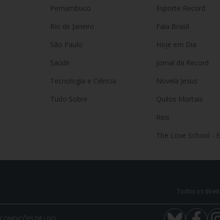
Pernambuco
Esporte Record
Rio de Janeiro
Fala Brasil
São Paulo
Hoje em Dia
Saúde
Jornal da Record
Tecnologia e Ciência
Novela Jesus
Tudo Sobre
Quilos Mortais
Reis
The Love School - 
Todos os direit
 CONDIÇÕES DE USO