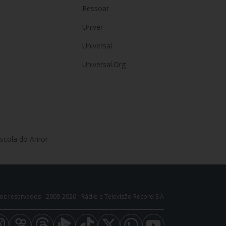
Ressoar
Univer
Universal
Universal.Org
Escola do Amor
os reservados - 2009-
2026
- Rádio e Televisão Record S.A