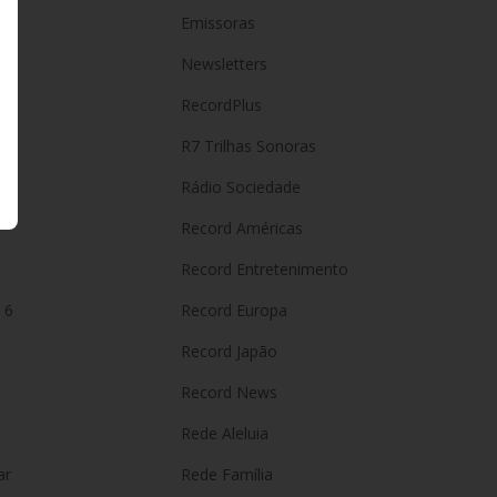
Emissoras
Newsletters
hã
RecordPlus
R7 Trilhas Sonoras
Rádio Sociedade
Record Américas
o
Record Entretenimento
 6
Record Europa
Record Japão
Record News
Rede Aleluia
ar
Rede Família