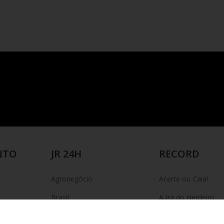
NTO
JR 24H
RECORD
Agronegócio
Acerte ou Caia!
Brasil
A Ira do Herdeiro
Brasília
Amor em Ruínas