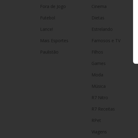
Fora de Jogo
Cinema
Futebol
Dietas
Lance!
Estrelando
Mais Esportes
Famosos e TV
Paulistão
Filhos
Games
Moda
Música
R7 Nitro
R7 Receitas
RPet
Viagens