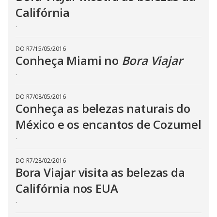
i
Califórnia
d
.
e
DO R7
/
15/05/2016
Conheça Miami no
Bora Viajar
.
o
DO R7
/
08/05/2016
Conheça as belezas naturais do
México e os encantos de Cozumel
.
DO R7
/
28/02/2016
Bora Viajar visita as belezas da
Califórnia nos EUA
.