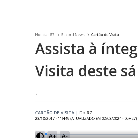
Noticias R7
Record News
Cartão de Visita
Assista à ínte
Visita deste s
.
CARTÃO DE VISITA
|
Do R7
23/10/2017 - 11H49
(ATUALIZADO EM
02/03/2024 - 05H27
)
A+
A-
L