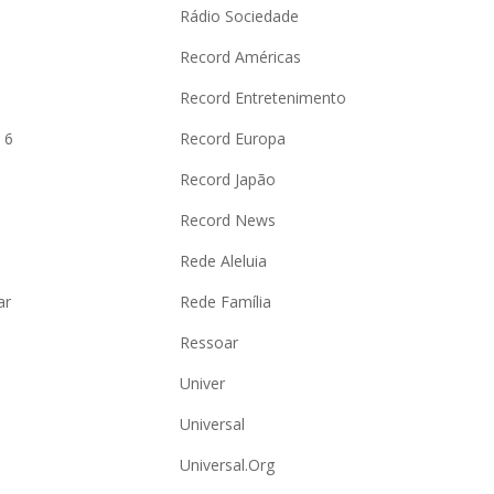
Rádio Sociedade
Record Américas
o
Record Entretenimento
 6
Record Europa
Record Japão
Record News
Rede Aleluia
ar
Rede Família
Ressoar
Univer
Universal
Universal.Org