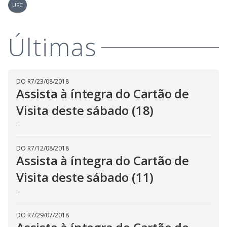
i
UFC
d
Últimas
e
o
DO R7
/
23/08/2018
Assista à íntegra do Cartão de
Visita deste sábado (18)
.
DO R7
/
12/08/2018
Assista à íntegra do Cartão de
Visita deste sábado (11)
.
DO R7
/
29/07/2018