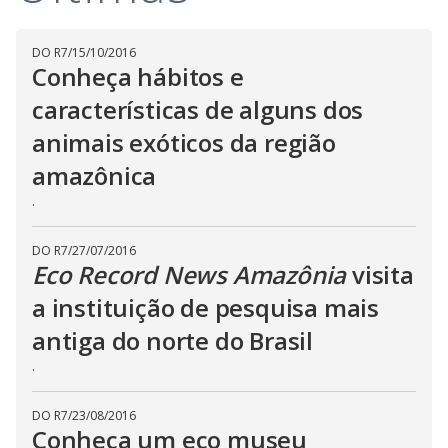
i
d
DO R7
/
15/10/2016
Conheça hábitos e
e
características de alguns dos
animais exóticos da região
o
amazônica
.
DO R7
/
27/07/2016
Eco Record News Amazônia
visita
a instituição de pesquisa mais
antiga do norte do Brasil
.
DO R7
/
23/08/2016
Conheça um eco museu