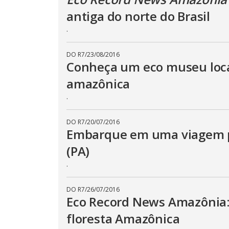
antiga do norte do Brasil
.
DO R7
/
23/08/2016
Conheça um eco museu local
amazônica
.
DO R7
/
20/07/2016
Embarque em uma viagem pe
(PA)
.
DO R7
/
26/07/2016
Eco Record News Amazônia:
floresta Amazônica