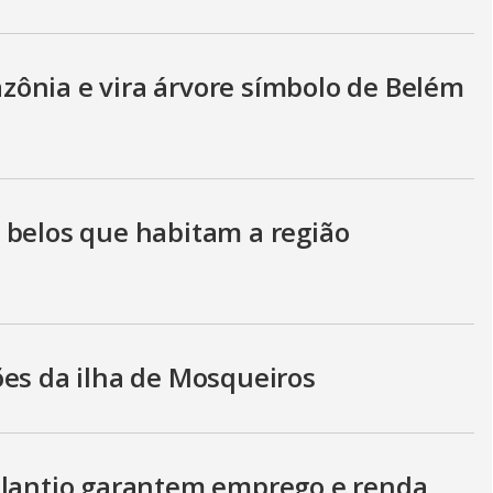
ônia e vira árvore símbolo de Belém
 belos que habitam a região
ões da ilha de Mosqueiros
plantio garantem emprego e renda