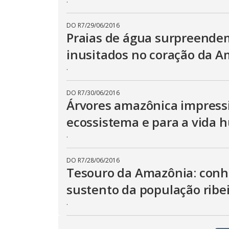
DO R7
/
29/06/2016
Praias de água surpreendem
inusitados no coração da 
.
DO R7
/
30/06/2016
Árvores amazônica impress
ecossistema e para a vida
.
DO R7
/
28/06/2016
Tesouro da Amazônia: conhe
sustento da população ribe
.