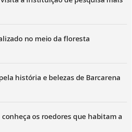
i
d
izado no meio da floresta
e
o
la história e belezas de Barcarena
 conheça os roedores que habitam a