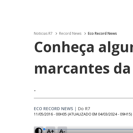
Noticias R7
Record News
Eco Record News
Conheça algu
marcantes da
.
ECO RECORD NEWS
|
Do R7
11/05/2016 - 00H05
(ATUALIZADO EM
04/03/2024 - 09H15
)
A+
A-
L