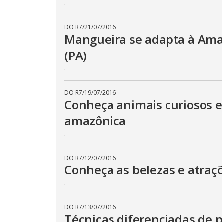
.
DO R7
/
21/07/2016
Mangueira se adapta à Amaz
(PA)
.
DO R7
/
19/07/2016
Conheça animais curiosos e
amazônica
.
DO R7
/
12/07/2016
Conheça as belezas e atraç
.
DO R7
/
13/07/2016
Técnicas diferenciadas de 