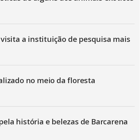
V
i
visita a instituição de pesquisa mais
d
e
izado no meio da floresta
o
la história e belezas de Barcarena