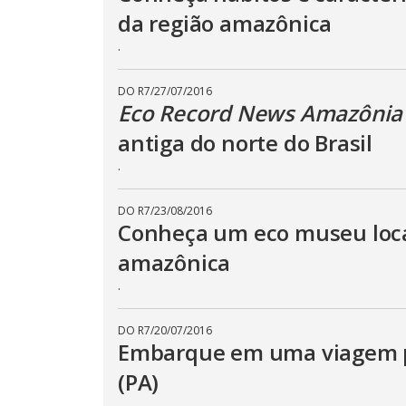
da região amazônica
.
DO R7
/
27/07/2016
Eco Record News Amazônia
antiga do norte do Brasil
.
DO R7
/
23/08/2016
Conheça um eco museu local
amazônica
.
DO R7
/
20/07/2016
Embarque em uma viagem pe
(PA)
.