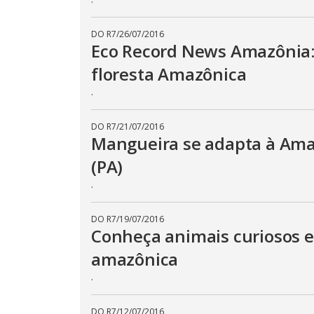
DO R7
/
26/07/2016
Eco Record News Amazônia:
floresta Amazônica
.
DO R7
/
21/07/2016
Mangueira se adapta à Amaz
(PA)
.
DO R7
/
19/07/2016
Conheça animais curiosos e
amazônica
.
DO R7
/
12/07/2016