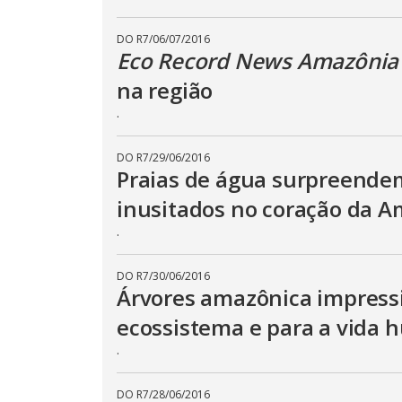
DO R7
/
06/07/2016
Eco Record News Amazônia
na região
.
DO R7
/
29/06/2016
Praias de água surpreendem
inusitados no coração da 
.
DO R7
/
30/06/2016
Árvores amazônica impress
ecossistema e para a vida
.
DO R7
/
28/06/2016