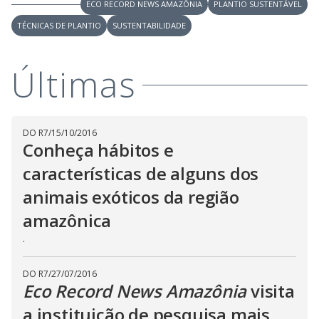
V
ECO RECORD NEWS AMAZÔNIA
PLANTIO SUSTENTÁVEL
d
o
TÉCNICAS DE PLANTIO
SUSTENTABILIDADE
i
Últimas
d
e
DO R7
/
15/10/2016
Conheça hábitos e
características de alguns dos
o
animais exóticos da região
amazônica
.
DO R7
/
27/07/2016
Eco Record News Amazônia
visita
a instituição de pesquisa mais