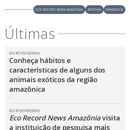
V
d
o
ECO RECORD NEWS AMAZÔNIA
ÍNTEGRA
MANDIOCA
i
Últimas
d
e
DO R7
/
15/10/2016
Conheça hábitos e
características de alguns dos
o
animais exóticos da região
amazônica
.
DO R7
/
27/07/2016
Eco Record News Amazônia
visita
a instituição de pesquisa mais