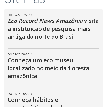
i
DO R7
/
27/07/2016
d
Eco Record News Amazônia
visita
a instituição de pesquisa mais
e
antiga do norte do Brasil
.
o
DO R7
/
23/08/2016
Conheça um eco museu
localizado no meio da floresta
amazônica
.
DO R7
/
15/10/2016
Conheça hábitos e