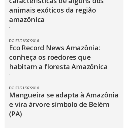
características de alguns dos
animais exóticos da região
amazônica
.
DO R7
/
26/07/2016
Eco Record News Amazônia:
conheça os roedores que
habitam a floresta Amazônica
.
DO R7
/
21/07/2016
Mangueira se adapta à Amazônia
e vira árvore símbolo de Belém
(PA)
.