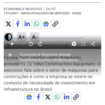
ECONOMIA E NEGÓCIOS
|
Do R7
17/12/2011 - 00H50
(ATUALIZADO EM
28/07/2025 - 10H02
)
A+
A-
L
o
a
Adicione como fonte preferencial no Google
d
C
P
V
A
P
F
e
o
l
o
v
u
Opens in new window
d
m
a
l
a
l
:
Economia & Negócios debate
p
y
t
n
l
0
Fátima Turci recebe Yoshio Kawakami,
a
a
ç
s
.
investimentos em infraestrutura
r
r
a
c
8
t
1
r
l
r
0
presidente da Volvo Construction Equipment. O
i
por
Notícias
0
1
e
%
l
s
0
e
h
executivo fala sobre o setor de máquinas para
e
s
n
a
g
e
r
u
g
construções e como a empresa se insere no
n
u
a
d
n
o
d
contexto de necessidade de investimento em
s
o
s
infraestrutura no Brasil.
y
M
u