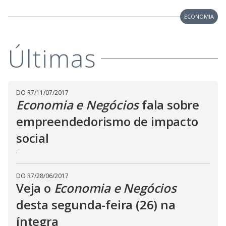
V
d
o
ECONOMIA
i
Últimas
d
e
DO R7
/
11/07/2017
Economia e Negócios
fala sobre
empreendedorismo de impacto
o
social
.
DO R7
/
28/06/2017
Veja o
Economia e Negócios
desta segunda-feira (26) na
íntegra