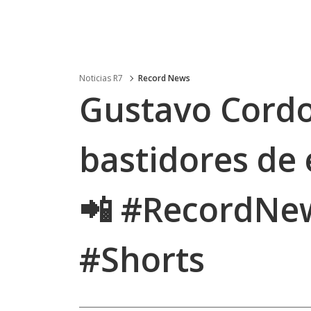
Noticias R7
Record News
Gustavo Cordo
bastidores de 
📲 #RecordNew
#Shorts