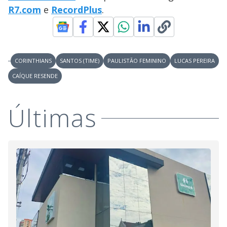
R7.com
e
RecordPlus
.
CORINTHIANS
SANTOS (TIME)
PAULISTÃO FEMININO
LUCAS PEREIRA
CAÍQUE RESENDE
Últimas