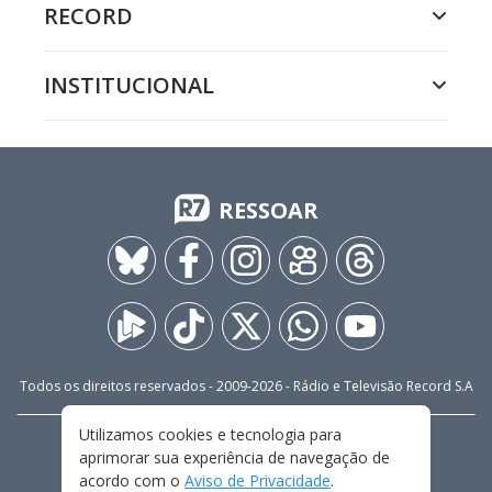
RECORD
INSTITUCIONAL
RESSOAR
Todos os direitos reservados - 2009-
2026
- Rádio e Televisão Record S.A
Utilizamos cookies e tecnologia para
CARREIRA
FALE CONOSCO
PRIVACIDADE
aprimorar sua experiência de navegação de
TERMOS E CONDIÇÕES DE USO
acordo com o
Aviso de Privacidade
.