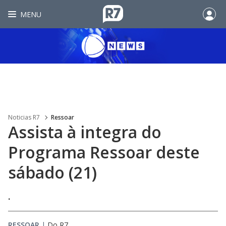
MENU
Noticias R7
Ressoar
Assista à integra do
Programa Ressoar deste
sábado (21)
.
RESSOAR
|
Do R7