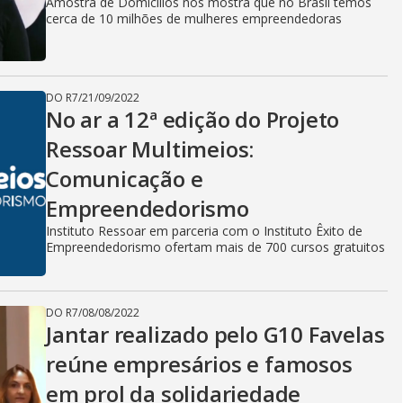
i
Amostra de Domicílios nos mostra que no Brasil temos
cerca de 10 milhões de mulheres empreendedoras
d
DO R7
/
21/09/2022
No ar a 12ª edição do Projeto
e
Ressoar Multimeios:
Comunicação e
o
Empreendedorismo
Instituto Ressoar em parceria com o Instituto Êxito de
Empreendedorismo ofertam mais de 700 cursos gratuitos
DO R7
/
08/08/2022
Jantar realizado pelo G10 Favelas
reúne empresários e famosos
em prol da solidariedade