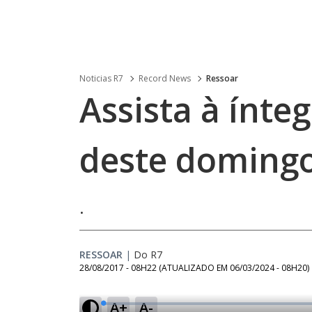
Noticias R7
Record News
Ressoar
Assista à ínte
deste domingo
.
RESSOAR
|
Do R7
28/08/2017 - 08H22
(ATUALIZADO EM
06/03/2024 - 08H20
)
A+
A-
L