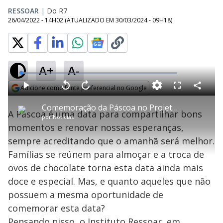
RESSOAR
|
Do R7
26/04/2022 - 14H02
(ATUALIZADO EM
30/03/2024 - 09H18
)
A+
A-
L
o
a
Adicione como fonte preferencial no Google
d
C
P
V
A
P
F
e
o
l
o
v
u
Opens in new window
d
m
a
l
a
l
:
Comemoração da Páscoa no Projeto Nova Canaã, em Irecê na Bahia
p
y
t
n
l
3
A Páscoa é uma data para compartilhar bons
a
a
ç
s
.
por
Notícias
r
r
a
c
4
t
1
r
l
r
6
momentos e renovar nossas esperanças,
i
0
1
e
%
l
s
0
e
h
sempre acreditando que o amanhã será melhor.
e
s
n
a
g
e
r
u
g
Famílias se reúnem para almoçar e a troca de
n
u
a
d
n
o
d
ovos de chocolate torna esta data ainda mais
s
o
s
doce e especial. Mas, e quanto aqueles que não
y
possuem a mesma oportunidade de
comemorar esta data?
M
u
d
Pensando nisso, o Instituto Ressoar, em