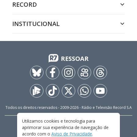
RECORD
INSTITUCIONAL
RESSOAR
Todos os direitos reservados - 2009-
2026
- Rádio e Televisão Record S.A
Utilizamos cookies e tecnologia para
CARREIRA
FALE CONOSCO
PRIVACIDADE
aprimorar sua experiência de navegação de
TERMOS E CONDIÇÕES DE USO
acordo com o
Aviso de Privacidade
.