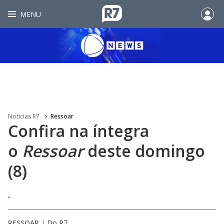
MENU
Noticias R7
Ressoar
Confira na íntegra
o
Ressoar
deste domingo
(8)
.
RESSOAR
|
Do R7