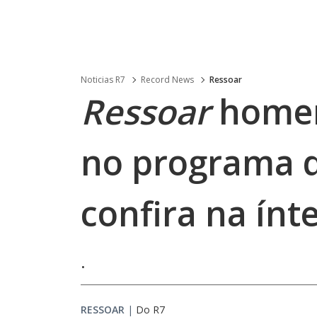
Noticias R7
Record News
Ressoar
Ressoar
homen
no programa d
confira na ínt
.
RESSOAR
|
Do R7