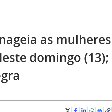
ageia as mulheres
este domingo (13);
egra