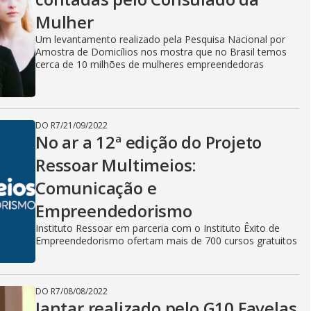
V
Mulher
i
Um levantamento realizado pela Pesquisa Nacional por
Amostra de Domicílios nos mostra que no Brasil temos
cerca de 10 milhões de mulheres empreendedoras
d
DO R7
/
21/09/2022
No ar a 12ª edição do Projeto
e
Ressoar Multimeios:
Comunicação e
o
Empreendedorismo
Instituto Ressoar em parceria com o Instituto Êxito de
Empreendedorismo ofertam mais de 700 cursos gratuitos
DO R7
/
08/08/2022
Jantar realizado pelo G10 Favelas