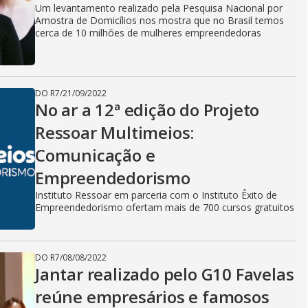
i
Um levantamento realizado pela Pesquisa Nacional por
Amostra de Domicílios nos mostra que no Brasil temos
cerca de 10 milhões de mulheres empreendedoras
d
DO R7
/
21/09/2022
e
No ar a 12ª edição do Projeto
Ressoar Multimeios:
Comunicação e
o
Empreendedorismo
Instituto Ressoar em parceria com o Instituto Êxito de
Empreendedorismo ofertam mais de 700 cursos gratuitos
DO R7
/
08/08/2022
Jantar realizado pelo G10 Favelas
reúne empresários e famosos