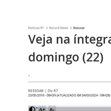
Noticias R7
Record News
Ressoar
Veja na ínteg
domingo (22)
.
RESSOAR
|
Do R7
23/05/2016 - 08H39
(ATUALIZADO EM
04/03/2024 - 09H28
)
A+
A-
L