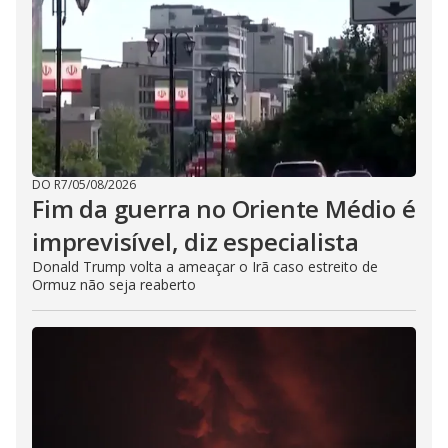
DO R7
/
05/08/2026
Fim da guerra no Oriente Médio é
imprevisível, diz especialista
Donald Trump volta a ameaçar o Irã caso estreito de
Ormuz não seja reaberto