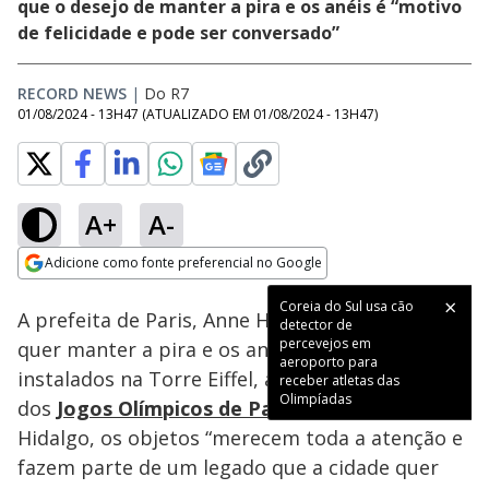
que o desejo de manter a pira e os anéis é “motivo
de felicidade e pode ser conversado”
RECORD NEWS
|
Do R7
01/08/2024 - 13H47
(ATUALIZADO EM
01/08/2024 - 13H47
)
A+
A-
Loaded
:
100.00%
Adicione como fonte preferencial no Google
Ativar
Som
Opens in new window
Coreia do Sul usa cão
A prefeita de Paris, Anne Hidalgo, afirmou que
detector de
percevejos em
quer manter a pira e os anéis olímpicos,
aeroporto para
instalados na Torre Eiffel, após o encerramento
receber atletas das
Olimpíadas
dos
Jogos Olímpicos de Paris-2024.
Para
Hidalgo, os objetos “merecem toda a atenção e
fazem parte de um legado que a cidade quer