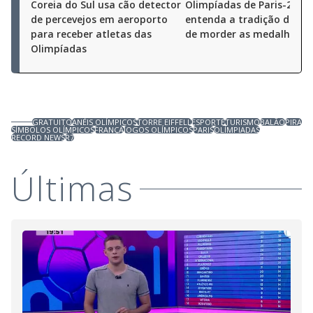
Coreia do Sul usa cão detector
Olimpíadas de Paris-2024:
de percevejos em aeroporto
entenda a tradição dos a
para receber atletas das
de morder as medalhas
Olimpíadas
GRATUITO
ANÉIS OLÍMPICOS
TORRE EIFFELL
ESPORTE
TURISMO
BALÃO
PIRA
SÍMBOLOS OLÍMPICOS
FRANÇA
JOGOS OLÍMPICOS
PARIS
OLÍMPIADAS
RECORD NEWS
R7
Últimas