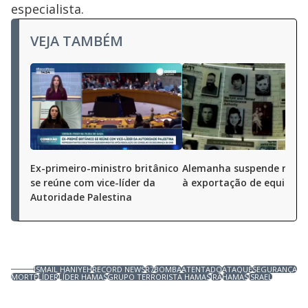
especialista.
VEJA TAMBÉM
Ex-primeiro-ministro britânico
Alemanha suspende restr
se reúne com vice-líder da
à exportação de equipam
Autoridade Palestina
ISMAIL HANIYEH
RECORD NEWS
R7
BOMBA
ATENTADO
ATAQUE
SEGURANÇA
MORTE
LÍDER
LÍDER HAMAS
GRUPO TERRORISTA HAMAS
IRÃ
HAMAS
ISRAEL