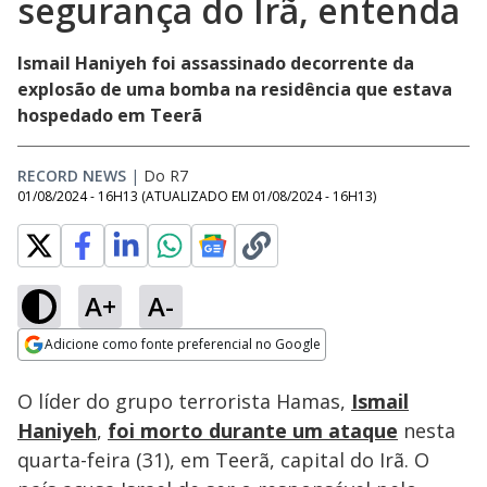
segurança do Irã, entenda
Ismail Haniyeh foi assassinado decorrente da
explosão de uma bomba na residência que estava
hospedado em Teerã
RECORD NEWS
|
Do R7
01/08/2024 - 16H13
(ATUALIZADO EM
01/08/2024 - 16H13
)
A+
A-
Loaded
:
49.29%
Adicione como fonte preferencial no Google
Ativar
Som
Opens in new window
O líder do grupo terrorista Hamas,
Ismail
Haniyeh
,
foi morto durante um ataque
nesta
quarta-feira (31), em Teerã, capital do Irã. O