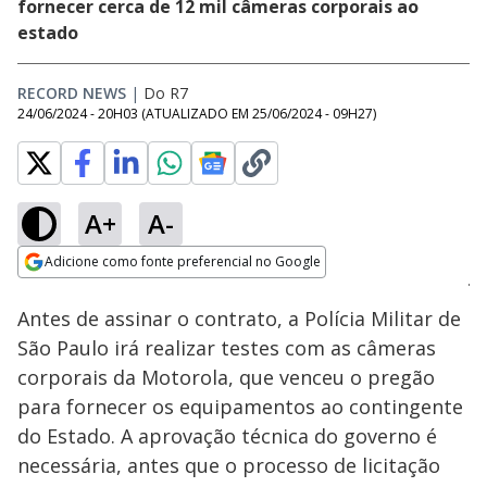
fornecer cerca de 12 mil câmeras corporais ao
estado
RECORD NEWS
|
Do R7
24/06/2024 - 20H03
(ATUALIZADO EM
25/06/2024 - 09H27
)
A+
A-
Loaded
:
100.00%
Adicione como fonte preferencial no Google
Ativar
Som
Opens in new window
Antes de assinar o contrato, a Polícia Militar de
São Paulo irá realizar testes com as câmeras
corporais da Motorola, que venceu o pregão
para fornecer os equipamentos ao contingente
do Estado. A aprovação técnica do governo é
necessária, antes que o processo de licitação