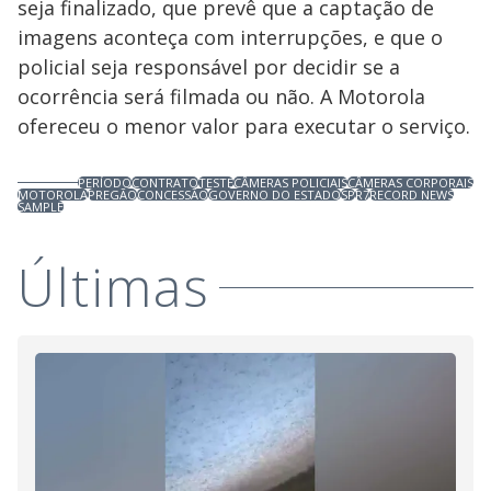
seja finalizado, que prevê que a captação de
imagens aconteça com interrupções, e que o
policial seja responsável por decidir se a
ocorrência será filmada ou não. A Motorola
ofereceu o menor valor para executar o serviço.
PERÍODO
CONTRATO
TESTE
CÂMERAS POLICIAIS
CÂMERAS CORPORAIS
MOTOROLA
PREGÃO
CONCESSÃO
GOVERNO DO ESTADO
SP
R7
RECORD NEWS
SAMPLE
Últimas