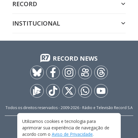
RECORD
INSTITUCIONAL
RECORD NEWS
Todos os direitos reservados - 2009-
2026
- Rádio e Televisão Record S.A
Utilizamos cookies e tecnologia para
CARREIRA
FALE CONOSCO
PRIVACIDADE
aprimorar sua experiência de navegação de
TERMOS E CONDIÇÕES DE USO
acordo com o
Aviso de Privacidade
.