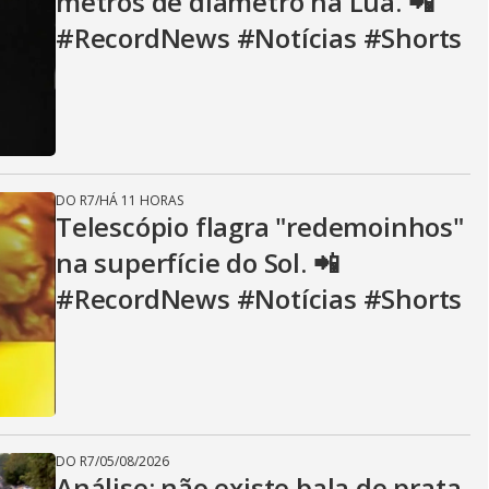
metros de diâmetro na Lua. 📲
#RecordNews #Notícias #Shorts
DO R7
/
HÁ 11 HORAS
Telescópio flagra "redemoinhos"
na superfície do Sol. 📲
#RecordNews #Notícias #Shorts
DO R7
/
05/08/2026
Análise: não existe bala de prata