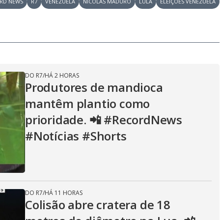
D
RD NEWS
R7
VENEZUELA
NICOLÁS MADURO
LULA
ELEIÇÕES VENEZUELA
i
a
l
o
g
DO R7
/
HÁ 2 HORAS
Produtores de mandioca
mantêm plantio como
prioridade. 📲 #RecordNews
#Notícias #Shorts
DO R7
/
HÁ 11 HORAS
Colisão abre cratera de 18