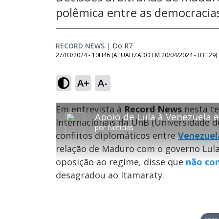
polêmica entre as democracias
RECORD NEWS
|
Do R7
27/03/2024 - 10H46
(ATUALIZADO EM
20/04/2024 - 03H29
)
A+
A-
T
T
Em entrevista à
O vídeo não está disponível ou não é su
Record News
nesta te
h
h
Código do Erro:
MEDIA_ERR_SRC_NOT_SUPPOR
i
Internacionais da UnB (Universidade d
i
por
Notícias
s
conflitos diplomáticos entre
Venezuel
i
s
Oops
s
i
relação de Maduro com o governo Lula. 
a
s
Por fa
m
oposição ao regime, disse que
não con
o
a
d
m
desagradou ao Itamaraty.
a
o
l
w
d
i
a
n
l
d
o
w