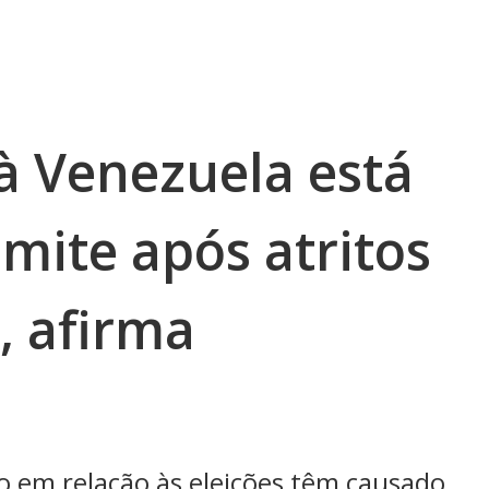
à Venezuela está
mite após atritos
, afirma
o em relação às eleições têm causado