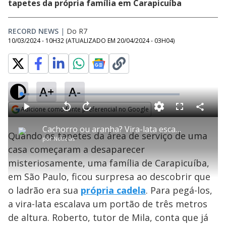
tapetes da própria família em Carapicuíba
RECORD NEWS
|
Do R7
10/03/2024 - 10H32
(ATUALIZADO EM
20/04/2024 - 03H04
)
A+
A-
L
o
a
Adicione como fonte preferencial no Google
d
C
P
V
A
P
F
e
o
l
o
v
u
Opens in new window
d
m
a
l
a
l
:
Cachorro ou aranha? Vira-lata escala portão de três metros de altura e impressiona tutores
p
y
t
n
l
5
Quando os tapetes da área de serviço de uma
a
a
ç
s
.
por
Notícias
r
r
a
c
0
t
1
r
l
r
3
casa começaram a desaparecer
i
0
1
e
%
l
s
0
e
h
misteriosamente, uma família de Carapicuíba,
e
s
n
a
g
e
r
u
g
em São Paulo, ficou surpresa ao descobrir que
n
u
a
d
n
o
d
o ladrão era sua
própria cadela
. Para pegá-los,
s
o
s
a vira-lata escalava um portão de três metros
y
de altura. Roberto, tutor de Mila, conta que já