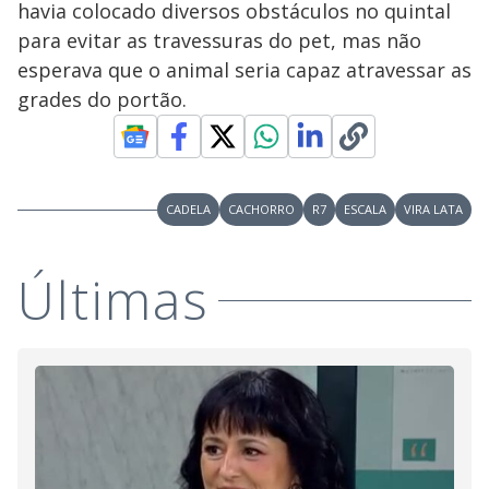
havia colocado diversos obstáculos no quintal
M
V
u
d
para evitar as travessuras do pet, mas não
o
esperava que o animal seria capaz atravessar as
i
grades do portão.
d
CADELA
CACHORRO
R7
ESCALA
VIRA LATA
e
Últimas
o